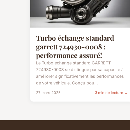
Turbo échange standard
garrett 724930-0008 :
performance assuré!
Le Turbo échange standard GARRETT
724930-0008 se distingue par sa capacité à
améliorer significativement les performances
de votre véhicule. Conçu pou...
27 mars 2025
3 min de lecture →